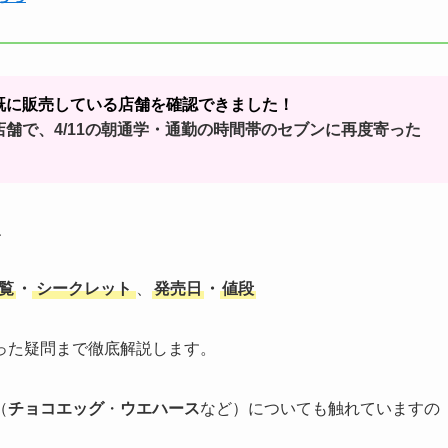
ろ既に販売している店舗を確認できました！
た店舗で、4/11の朝通学・通勤の時間帯のセブンに再度寄った
、
覧
・
シークレット
、
発売日
・
値段
った疑問まで徹底解説します。
（
チョコエッグ
・
ウエハース
など）についても触れていますの