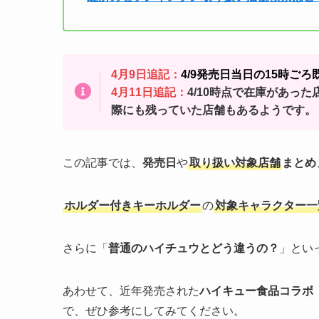
4月9日
追記：
4/9発売日当日の15時ご
4月11日追記：
4/10時点で在庫があっ
際にも残っていた店舗もあるようです。
この記事では、
発売日
や
取り扱い対象店舗
まとめ
ホルダー付きキーホルダー
の
対象キャラクター一
さらに「
普通のハイチュウとどう違うの？
」とい
あわせて、近年発売された
ハイキュー食品コラボ
で、ぜひ参考にしてみてください。