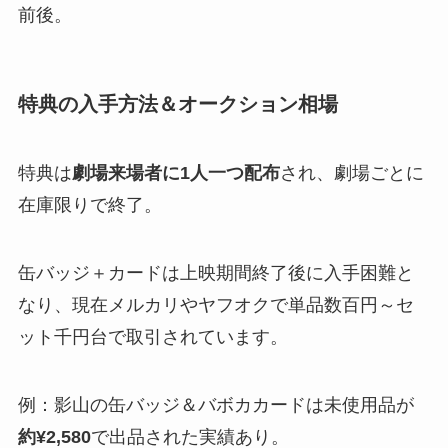
前後​。
特典の入手方法＆オークション相場
特典は
劇場来場者に1人一つ配布
され、劇場ごとに
在庫限りで終了​。
缶バッジ＋カードは上映期間終了後に入手困難と
なり、現在メルカリやヤフオクで単品数百円～セ
ット千円台で取引されています。
例：影山の缶バッジ＆バボカカードは未使用品が
約¥2,580
で出品された実績あり​。