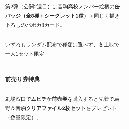
第2弾（公開2週目）は音駒高校メンバー絵柄の
缶
バッジ（全8種＋シークレット1種）
＋同じく描き
下ろしのバボカ!!カード​。
いずれもランダム配布で種類は選べず、各上映で
一人1セット限定。
前売り券特典
劇場窓口で
ムビチケ前売券
を購入すると先着で烏
野＆音駒
クリアファイル2枚セット
をプレゼント
（数量限定）​。