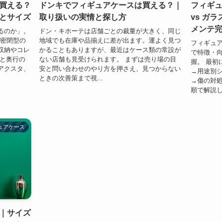
買える？
ドンキでフィギュアケースは買える？｜
フィギ
とサイズ
取り扱いの実情と探し方
vs ガラ
メンテ
るのか」。
ドン・キホーテは店舗ごとの裁量が大きく、同じ
は密閉型の
地域でも在庫や品揃えに差が出ます。運よく見つ
フィギュア
収納やコレ
かることもありますが、最近はケース類の常設が
で特徴・
ズと奥行の
ない店舗も見受けられます。 まずは売り場の目
握。 最初
アクスタ、
安と問い合わせのやり方を押さえ、見つからない
→用途別シ
ときの次善策まで視...
→傷の対処
順で解説し
ュアケース
｜サイズ