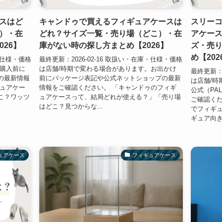
スはど
キャンドゥで買えるフィギュアケースは
スリーコ
）・在
どれ？サイズ一覧・売り場（どこ）・在
アケー
026】
庫がない時の探し方まとめ【2026】
ズ・売
め【202
庫・仕様・価格
最終更新：2026-02-16 取扱い・在庫・仕様・価格
。購入前に
は店舗/時期で変わる場合があります。お出かけ
最終更新：2
の最新情報
前にパッケージ表記や公式ネットショップの最新
は店舗/時
ギュアケー
情報をご確認ください。 「キャンドゥのフィギ
公式（PA
こ？ワッツ
ュアケースって、結局どれが使える？」「売り場
ご確認くだ
はどこ？見つからな...
でフィギ
ギュア向き
ュアケース
フィギュアケース