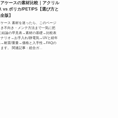
ュアケースの素材比較｜アクリル
ス vs ポリカ/PET/PS【選び方と
完全版】
ケース 素材を迷ったら、このページ
向き不向き・メンテ方法まで一気に把
に結論の早見表→素材の基礎→比較表
ナリオ→お手入れ/静電気→UVと経年
→耐震/重量→価格と入手性→FAQの
ます。 関連記事：総合ガ...