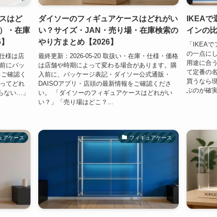
スはど
ダイソーのフィギュアケースはどれがい
IKEA
）・在庫
い？サイズ・JAN・売り場・在庫検索の
インの
6】
やり方まとめ【2026】
「IKEA
の一点に
・仕様は店
最終更新：2026-05-20 取扱い・在庫・仕様・価格
用途に合う
入前にパッ
は店舗や時期によって変わる場合があります。購
て定番の
をご確認く
入前に、パッケージ表記・ダイソー公式通販・
買うなら
スってどれ
DAISOアプリ・店頭の最新情報をご確認くださ
ぶのが確実。
らない…」
い。 「ダイソーのフィギュアケースはどれがい
い？」「売り場はどこ？...
ュアケース
フィギュアケース