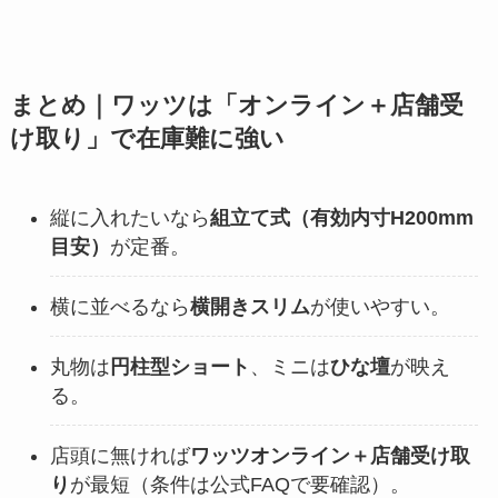
まとめ｜ワッツは「オンライン＋店舗受
け取り」で在庫難に強い
縦に入れたいなら
組立て式（有効内寸H200mm
目安）
が定番。
横に並べるなら
横開きスリム
が使いやすい。
丸物は
円柱型ショート
、ミニは
ひな壇
が映え
る。
店頭に無ければ
ワッツオンライン＋店舗受け取
り
が最短（条件は公式FAQで要確認）。