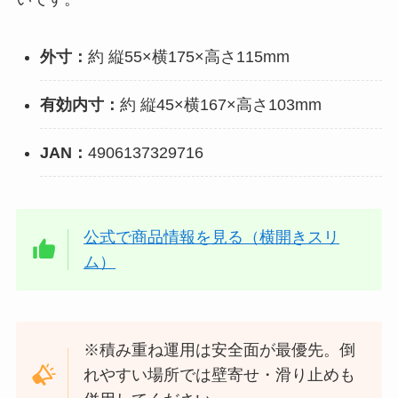
外寸：
約 縦55×横175×高さ115mm
有効内寸：
約 縦45×横167×高さ103mm
JAN：
4906137329716
公式で商品情報を見る（横開きスリ
ム）
※積み重ね運用は安全面が最優先。倒
れやすい場所では壁寄せ・滑り止めも