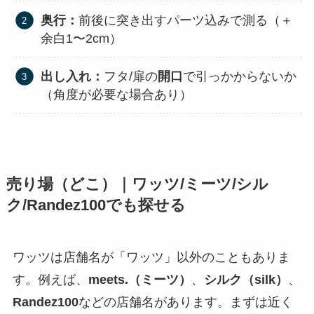
奥行：
前後に突き出すパーツ込みで測る（＋
余白1〜2cm）
出し入れ：
フタ/扉の
開口
で引っかからないか
（角度が必要な場合あり）
売り場（どこ）｜ワッツ/ミーツ/シル
ク/Randez100でも探せる
ワッツは店舗名が「ワッツ」以外のこともありま
す。例えば、
meets.（ミーツ）
、
シルク（silk）
、
Randez100
などの店舗名があります。まずは近く