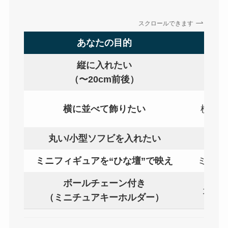
スクロールできます
あなたの目的
縦に入れたい
組
（〜20cm前後）
横に並べて飾りたい
横開き
丸い/小型ソフビを入れたい
ミニフィギュアを“ひな壇”で映え
ミニフ
ボールチェーン付き
カプ
（ミニチュアキーホルダー）