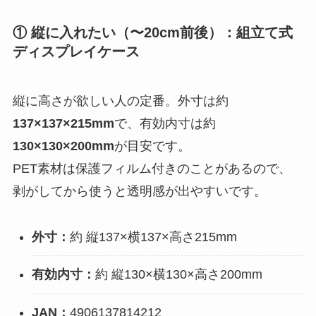
① 縦に入れたい（〜20cm前後）：組立て式
ディスプレイケース
縦に高さが欲しい人の定番。外寸は約
137×137×215mm
で、有効内寸は約
130×130×200mm
が目安です。
PET素材は保護フィルム付きのことがあるので、
剥がしてから使うと透明感が出やすいです。
外寸：
約 縦137×横137×高さ215mm
有効内寸：
約 縦130×横130×高さ200mm
JAN：
4906137814212