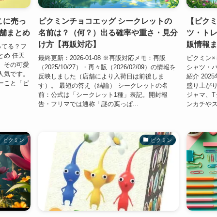
こに売っ
ピクミンチョコエッグ シークレットの
【ピクミ
舗まとめ
名前は？（何？）出る確率や重さ・見分
ツ・ト
け方【再販対応】
販情報
ってる？フ
とめ 任天
最終更新：2026-01-08 ※再販対応メモ：再販
ピクミン×
。その可愛
（2025/10/27）・再々販（2026/02/09）の情報を
シャツ・
人気です。
反映しました（店舗により入荷日は前後しま
紹介 20
ーこと「ピ
す）。 最短の答え（結論） シークレットの名
盛り上がり
前：公式は「シークレット1種」表記。開封報
ジャマ、T
告・フリマでは通称「謎の葉っぱ...
ンカチやス
ピクミン
ピクミン