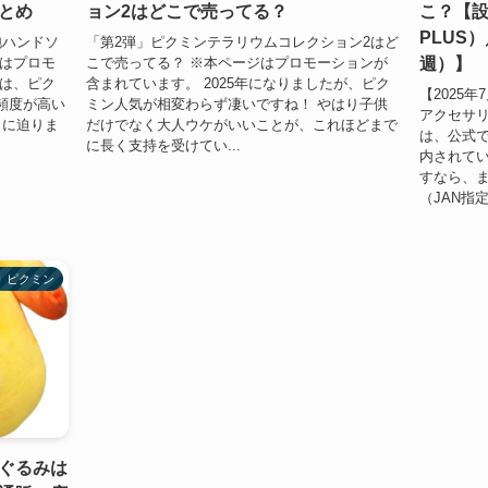
とめ
ョン2はどこで売ってる？
こ？【
PLUS
泡ハンドソ
「第2弾」ピクミンテラリウムコレクション2はど
週）】
ジはプロモ
こで売ってる？ ※本ページはプロモーションが
では、ピク
含まれています。 2025年になりましたが、ピク
【2025
頻度が高い
ミン人気が相変わらず凄いですね！ やはり子供
アクセサリ
」に迫りま
だけでなく大人ウケがいいことが、これほどまで
は、公式で
に長く支持を受けてい...
内されてい
すなら、ま
（JAN指定
ピクミン
ぐるみは