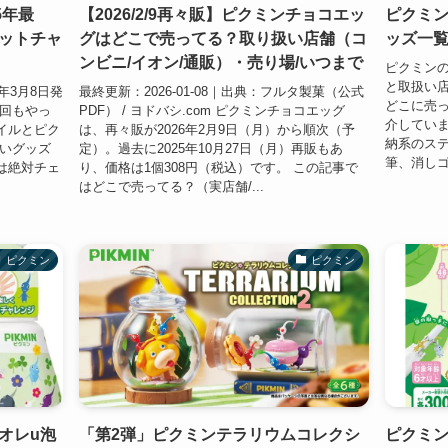
5年最
【2026/2/9再々販】ピクミンチョコエッ
ピクミ
ットチャ
グはどこで売ってる？取り扱い店舗（コ
ッズ一
ンビニ/イオン/通販）・売り場/いつまで
ピクミン
と取扱い店
年3月8日発
最終更新：2026-01-08｜出典：フルタ製菓（公式
どこに売
今回もやっ
PDF） / ヨドバシ.com ピクミンチョコエッグ
介していま
イルとピク
は、再々販が2026年2月9日（月）から順次（予
納系のステ
いいグッズ
定）。過去に2025年10月27日（月）再販もあ
筆、消しゴ
は絶対チェ
り、価格は1個308円（税込）です。 この記事で
はどこで売ってる？（実店舗/...
ピクミン
ピクミン
オレu泡
「第2弾」ピクミンテラリウムコレクシ
ピクミン