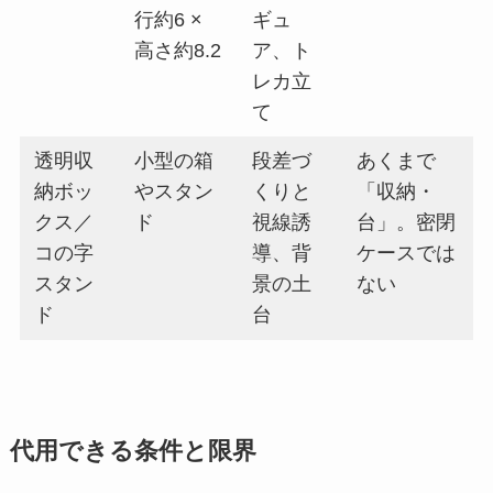
行約6 ×
ギュ
高さ約8.2
ア、ト
レカ立
て
透明収
小型の箱
段差づ
あくまで
納ボッ
やスタン
くりと
「収納・
クス／
ド
視線誘
台」。密閉
コの字
導、背
ケースでは
スタン
景の土
ない
ド
台
代用できる条件と限界