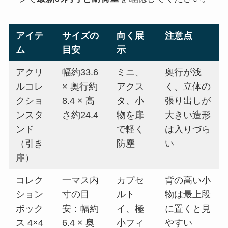
アイテ
サイズの
向く展
注意点
ム
目安
示
アクリ
幅約33.6
ミニ、
奥行が浅
ルコレ
× 奥行約
アクス
く、立体の
クショ
8.4 × 高
タ、小
張り出しが
ンスタ
さ約24.4
物を扉
大きい造形
ンド
で軽く
は入りづら
（引き
防塵
い
扉）
コレク
一マス内
カプセ
背の高い小
ション
寸の目
ルト
物は最上段
ボック
安：幅約
イ、極
に置くと見
ス 4×4
6.4 × 奥
小フィ
やすい