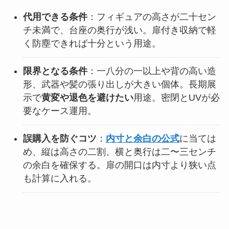
代用できる条件
：フィギュアの高さが二十セン
チ未満で、台座の奥行が浅い。扉付き収納で軽
く防塵できれば十分という用途。
限界となる条件
：一八分の一以上や背の高い造
形、武器や髪の張り出しが大きい個体。長期展
示で
黄変や退色を避けたい
用途。密閉とUVが必
要なケース運用。
誤購入を防ぐコツ
：
内寸と余白の公式
に当ては
め、縦は高さの二割、横と奥行は二〜三センチ
の余白を確保する。扉の開口は内寸より狭い点
も計算に入れる。