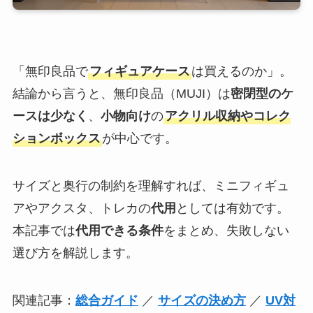
「無印良品で
フィギュアケース
は買えるのか」。
結論から言うと、無印良品（MUJI）は
密閉型のケ
ースは少なく
、
小物向け
の
アクリル収納やコレク
ションボックス
が中心です。
サイズと奥行の制約を理解すれば、ミニフィギュ
アやアクスタ、トレカの
代用
としては有効です。
本記事では
代用できる条件
をまとめ、失敗しない
選び方を解説します。
関連記事：
総合ガイド
／
サイズの決め方
／
UV対