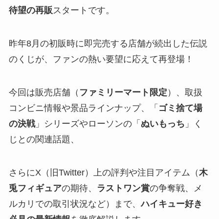
待望の再販
スタートです。
昨年8月の初販時に即完売する店舗が続出した伝説
のくじが、ファンの熱い要望に応えて再登場！
今回は販売店舗（
ファミリーマート限定
）、取扱
コンビニ情報や景品ラインナップ、「
ゴミ捨て場
の決戦
」シリーズやローソンの「
ぬいもっち
」く
じとの関連話題、
さらにX（旧Twitter）上の評判や注目アイテム（
木
兎フィギュア
の期待、
ラストワン賞
の争奪戦、メ
ルカリでの取引状況など）まで、
ハイキュー好き