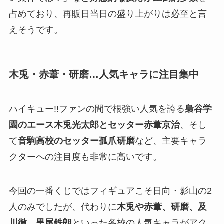
占めており、再販日当日の盛り上がりは必至と言
えそうです。
木兎・赤葦・研磨…人気キャラに注目集中
ハイキュー!!ファンの間で根強い人気を誇る
梟谷学
園のエース木兎光太郎とセッター赤葦京治
、そし
て
音駒高校のセッター孤爪研磨
など、主要キャラ
クターへの注目度も非常に高いです。
今回の一番くじではフィギュアこそ日向・影山の2
人のみでしたが、代わりに
木兎や赤葦、研磨、及
川徹、黒尾鉄朗
といった各校の人気キャラがアク