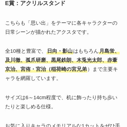
E賞：アクリルスタンド
こちらも「思い出」をテーマに各キャラクターの
日常シーンが描かれたアクスタです。
全10種と豊富で、
日向・影山
はもちろん
月島蛍、
及川徹、孤爪研磨、黒尾鉄朗、木兎光太郎、赤葦
京治、宮侑・宮治（稲荷崎の宮兄弟
）まで主要キ
ャラを網羅しています。
サイズは6～14cm程度で、机に飾ったり持ち歩い
たりと楽しめる仕様。
お気に入りキャラのメモリアルな1カットをぜひ手