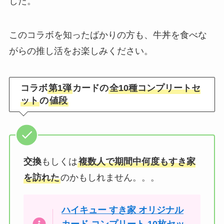
した。
このコラボを知ったばかりの方も、牛丼を食べな
がらの推し活をお楽しみください。
コラボ
第1弾
カードの
全10種コンプリートセ
ット
の
値段
交換
もしくは
複数人で期間中何度もすき家
を訪れた
のかもしれません。。。
ハイキュー すき家 オリジナル