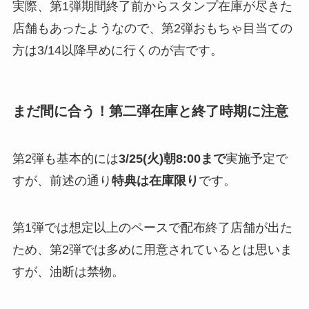
実際、第1弾期間終了前からスタンプ在庫が尽きた
店舗もあったようなので、第2弾おもちゃ目当ての
方は3/14以降早めに行くのが吉です。
まだ間に合う！第二弾在庫と終了時期に注意
第2弾も基本的には
3/25(火)朝8:00まで
実施予定で
すが、前述の通り
特典は在庫限り
です​。
第1弾では想定以上のペースで配布終了店舗が出た
ため、第2弾では多めに用意されているとは思いま
すが、油断は禁物。