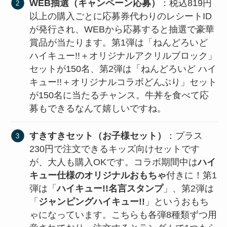
WEB抽選（キャンペーン応募）
：税込819円
以上の購入ごとに応募券代わりのレシートID
が発行され、WEBから応募すると抽選で豪華
賞品が当たります​。第1弾は「ねんどろいど
ハイキュー!!＋オリジナルアクリルブロック」
セットが150名、第2弾は「ねんどろいど ハイ
キュー!!＋オリジナルコラボどんぶり」セット
が150名に当たるチャンス​。牛丼を食べて応
募もできるなんて嬉しいですね。
すきすきセット（お子様セット）
：プラス
230円で注文できるキッズ向けセットです
が、大人も購入OKです。コラボ期間中は
ハイ
キュー仕様のオリジナルおもちゃ
付きに！第1
弾は「
ハイキュー!!名言スタンプ
」、第2弾は
「
ジャンピングハイキュー!!
」というおもち
ゃになっています。こちらも各弾8種類ずつ用