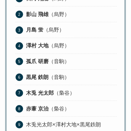
影山 飛雄
（烏野）
月島 蛍
（烏野）
澤村 大地
（烏野）
孤爪 研磨
（音駒）
黒尾 鉄朗
（音駒）
木兎 光太郎
（梟谷）
赤葦 京治
（梟谷）
木兎光太郎×澤村大地×黒尾鉄朗