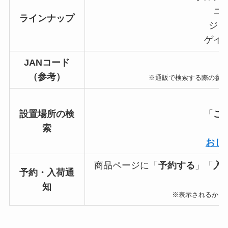
ニ
ラインナップ
ジュ
ゲイ
JANコード
4
（参考）
※通販で検索する際の参
設置場所の検
「
こ
索
おし
商品ページに「
予約する
」「
入
予約・入荷通
知
※表示されるかど