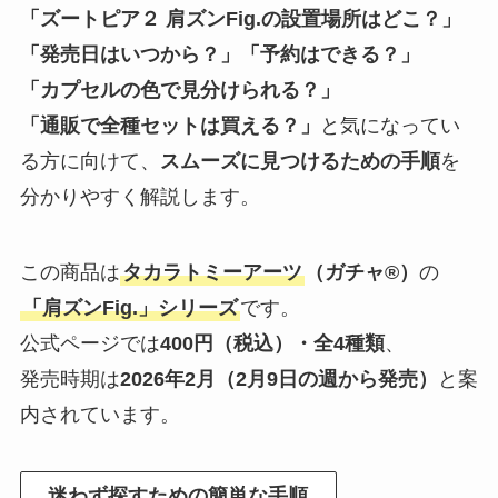
「ズートピア２ 肩ズンFig.の設置場所はどこ？」
「発売日はいつから？」「予約はできる？」
「カプセルの色で見分けられる？」
「通販で全種セットは買える？」
と気になってい
る方に向けて、
スムーズに見つけるための手順
を
分かりやすく解説します。
この商品は
タカラトミーアーツ
（ガチャ®）
の
「肩ズンFig.」シリーズ
です。
公式ページでは
400円（税込）・全4種類
、
発売時期は
2026年2月（2月9日の週から発売）
と案
内されています。
迷わず探すための簡単な手順