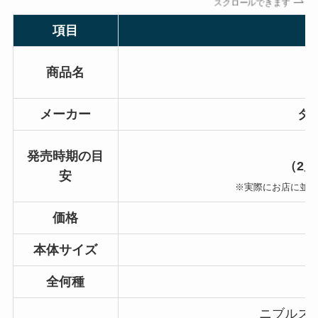
スクロールできます
項目
商品名
メーカー
タ
発売時期の目
（2
安
※実際にお店に並
価格
本体サイズ
全何種
ニブルズ