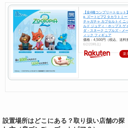
【全4種コンプリートセット】
g. ズートピア2 タカラトミー
チャガチャ カプセルトイ ニ
ルド ジュディ・ホップス ゲ
ダ・スネーク ニブルズ・メ
ィック フィギュア
価格：4,500円（税込、送料
6/2/20時点)
楽
設置場所はどこにある？取り扱い店舗の探