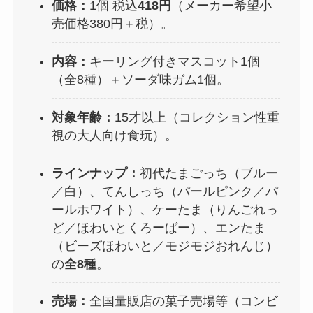
価格：
1個 税込
418円
（メーカー希望小
売価格380円＋税）。
内容：
キーリング付きマスコット1個
（全8種）＋ソーダ味ガム1個。
対象年齢：
15才以上（コレクション性重
視の大人向け食玩）。
ラインナップ：
初代たまごっち（ブルー
／白）、てんしっち（パールピンク／パ
ールホワイト）、ケーたま（りんごれっ
ど／ほわいとくろーばー）、エンたま
（ビーズほわいと／モジモジおれんじ）
の
全8種
。
売場：
全国量販店の菓子売場等（コンビ