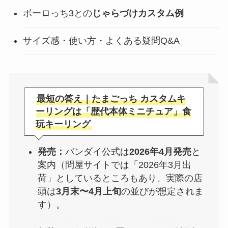
ボーロっち3との
じゃらづけカスタム例
サイズ感・使い方・よくある疑問Q&A
最短の答え｜たまごっち カスタムキ
ーリングは「歴代本体ミニチュア」食
玩キーリング
発売：
バンダイ公式は
2026年4月発売
と
案内（問屋サイトでは「2026年3月出
荷」としているところもあり、実際の店
頭は
3月末〜4月上旬
の並びが想定されま
す）。