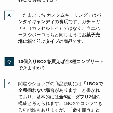
「たまごっち カスタムキーリング」は
バ
ンダイキャンディの食玩
です。ガチャガ
チャ（カプセルトイ）ではなく、ウエハ
ースやボーロっちと同じように
お菓子売
場に箱で並ぶタイプ
の商品です。
10個入りBOXを買えば全8種コンプリート
できますか？
問屋やショップの商品説明には
「1BOXで
全種揃わない場合があります」
と書かれ
ており、基本的には
全8種＋ダブり2個
の
構成と考えられます。1BOXでコンプでき
る可能性もありますが、
「必ず揃う」と