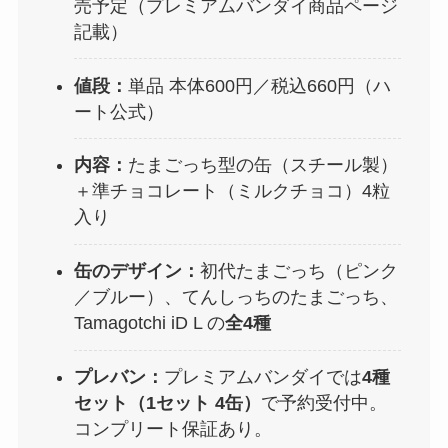
売予定（プレミアムバンダイ商品ページ
記載）
値段：
単品 本体600円／税込660円（ハ
ート公式）
内容：
たまごっち型の缶（スチール製）
＋準チョコレート（ミルクチョコ）4粒
入り
缶のデザイン：
初代たまごっち（ピンク
／ブルー）、てんしっちのたまごっち、
Tamagotchi iD L の
全4種
プレバン：
プレミアムバンダイでは
4種
セット（1セット 4缶）
で予約受付中。
コンプリート保証あり。