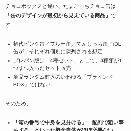
チョコボックスと違い、たまごっちチョコ缶は
「缶のデザインが最初から見えている商品」
で
す。
初代ピンク缶／ブルー缶／てんしっち缶／iDL
缶が、それぞれ個別に陳列される想定
プレバン版は「4種セット」として、4種類が1
つずつ入ったセット販売
単品ランダム封入のいわゆる「ブラインド
BOX」ではない
そのため、
「箱の番号で中身を見分ける」「配列で狙い撃
ちする」といった概念自体がほぼ必要ない