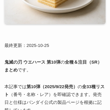
最終更新：2025-10-25
鬼滅の刃 ウエハース 第10弾
の
全種＆注目（SR）
まとめ
です。
本記事では
第10弾（2025/9/22発売）
の
全33種リス
ト
（番号・名称・レア）を即確認できます。発売
日と仕様はバンダイ公式の製品ページを根拠に記