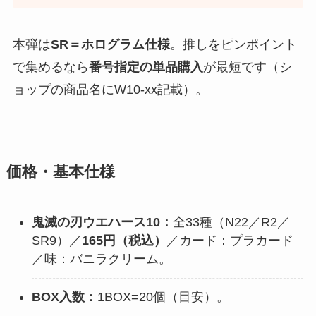
本弾は
SR＝ホログラム仕様
。推しをピンポイント
で集めるなら
番号指定の単品購入
が最短です（シ
ョップの商品名にW10-xx記載）。
価格・基本仕様
鬼滅の刃ウエハース10：
全33種（N22／R2／
SR9）／
165円（税込）
／カード：プラカード
／味：バニラクリーム。
BOX入数：
1BOX=20個（目安）。