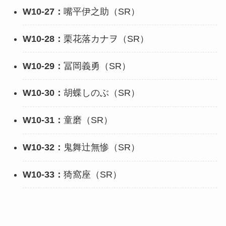
W10-27：
嘴平伊之助（SR）
W10-28：
栗花落カナヲ（SR）
W10-29：
冨岡義勇（SR）
W10-30：
胡蝶しのぶ（SR）
W10-31：
童磨（SR）
W10-32：
鬼舞辻無惨（SR）
W10-33：
猗窩座（SR）