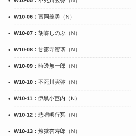
W10-05：
不死川玄弥（N）
W10-06：
冨岡義勇（N）
W10-07：
胡蝶しのぶ（N）
W10-08：
甘露寺蜜璃（N）
W10-09：
時透無一郎（N）
W10-10：
不死川実弥（N）
W10-11：
伊黒小芭内（N）
W10-12：
悲鳴嶼行冥（N）
W10-13：
煉獄杏寿郎（N）