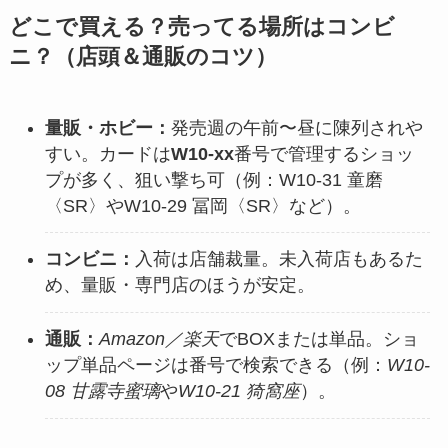
どこで買える？売ってる場所はコンビ
ニ？（店頭＆通販のコツ）
量販・ホビー：
発売週の午前〜昼に陳列されや
すい。カードは
W10-xx
番号で管理するショッ
プが多く、狙い撃ち可（例：W10-31 童磨
〈SR〉やW10-29 冨岡〈SR〉など）。
コンビニ：
入荷は店舗裁量。未入荷店もあるた
め、量販・専門店のほうが安定。
通販：
Amazon／楽天
でBOXまたは単品。ショ
ップ単品ページは番号で検索できる（例：
W10-
08 甘露寺蜜璃
や
W10-21 猗窩座
）。