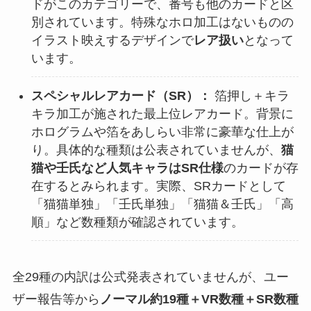
ドがこのカテゴリーで、番号も他のカードと区
別されています。特殊なホロ加工はないものの
イラスト映えするデザインで
レア扱い
となって
います。
スペシャルレアカード（SR）：
箔押し＋キラ
キラ加工が施された最上位レアカード。背景に
ホログラムや箔をあしらい非常に豪華な仕上が
り。具体的な種類は公表されていませんが、
猫
猫や壬氏など人気キャラはSR仕様
のカードが存
在するとみられます。実際、SRカードとして
「猫猫単独」「壬氏単独」「猫猫＆壬氏」「高
順」など数種類が確認されています。
全29種の内訳は公式発表されていませんが、ユー
ザー報告等から
ノーマル約19種＋VR数種＋SR数種