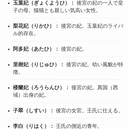
玉葉妃（ぎょくようひ）：
後宮の妃の一人で皇
子の母。猫猫とも親しい気高い女性。
梨花妃（りかひ）：
後宮の妃。玉葉妃のライバ
ル的存在。
阿多妃（あたひ）：
後宮の妃。
里樹妃（りじゅひ）：
後宮の妃。幼い風貌が特
徴。
楼蘭妃（ろうらんひ）：
後宮の妃。異国（西
域）出身の妃。
子翠（しすい）：
後宮の女官。壬氏に仕える。
李白（りはく）：
壬氏の側近の青年。