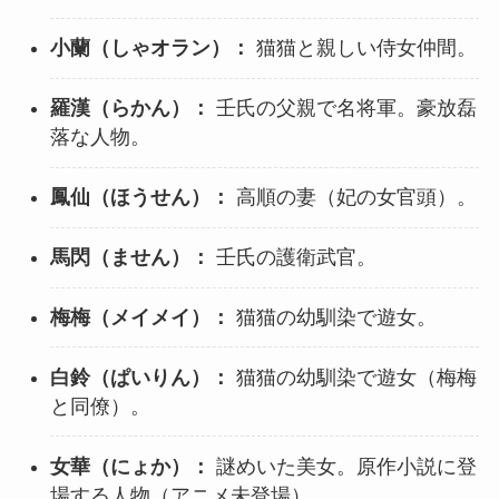
小蘭（しゃオラン）：
猫猫と親しい侍女仲間。
羅漢（らかん）：
壬氏の父親で名将軍。豪放磊
落な人物。
鳳仙（ほうせん）：
高順の妻（妃の女官頭）。
馬閃（ません）：
壬氏の護衛武官。
梅梅（メイメイ）：
猫猫の幼馴染で遊女。
白鈴（ぱいりん）：
猫猫の幼馴染で遊女（梅梅
と同僚）。
女華（にょか）：
謎めいた美女。原作小説に登
場する人物（アニメ未登場）。