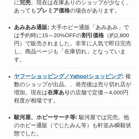
に
完売
。現在は在庫ありのショップが少なく、
あっても
プレミア価格
の場合があります。
あみあみ通販:
大手ホビー通販「あみあみ」で
は予約時に15～20%OFFの
割引価格
（約2,800
円）で販売されました。非常に人気で即日完売
し、商品ページも「在庫切れ」となっていま
す。
ヤフーショッピング／Yahoo!ショッピング
:
複
数のショップが出品。、発売後は売り切れ店が
増加。現在は
在庫あり
の店舗で定価～4,000円
程度が相場です。
駿河屋、ホビーサーチ等:
駿河屋では完売。他
のホビー通販（でじたみん等）も軒並み瞬殺状
態でした。