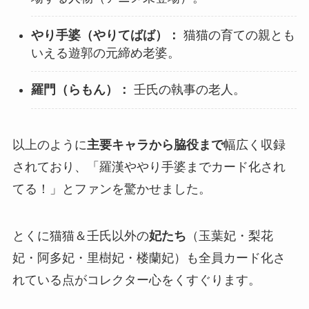
やり手婆（やりてばば）：
猫猫の育ての親とも
いえる遊郭の元締め老婆。
羅門（らもん）：
壬氏の執事の老人。
以上のように
主要キャラから脇役まで
幅広く収録
されており、「羅漢ややり手婆までカード化され
てる！」とファンを驚かせました。
とくに猫猫＆壬氏以外の
妃たち
（玉葉妃・梨花
妃・阿多妃・里樹妃・楼蘭妃）も全員カード化さ
れている点がコレクター心をくすぐります。