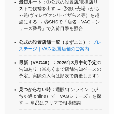
最短ルート：
①公式の設置店/取扱店リ
ストで候補を出す → ②強い売場（がち
ゃ処/ヴィレヴァン/トイザらス等）を起
点にする → ③SNSで「店名＋VAG＋シ
リーズ番号」で入荷目撃を照合
公式の設置店舗一覧（まずここ）：
プレ
ステージ｜VAG 設置店舗のご案内
最新（VAG46）：
2026年3月中旬予定
の
告知あり（※あくまで店舗告知ベースの
予定。実際の入荷は順次で前後します）
見つからない時：
通販/オンライン（が
ちゃ処 online）で「VAGシリーズ」を探
す → 単品はフリマで相場確認