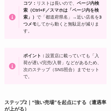
コツ：
リストは長いので、
ページ内検
索（Ctrl+F／スマホは「ページ内を検
索」）
で「都道府県名」→近い店名を
3
つメモ
してから動くと無駄足が減りま
す。
ポイント：
設置店に載っていても「入
荷が遅い/完売/入替」などがあるため、
次のステップ（SNS照合）までセット
で。
ステップ2｜“強い売場”を起点にする（遭遇率
が上がる）