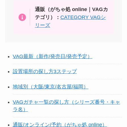
通販（がちゃ処 online｜VAGカ
テゴリ）：
CATEGORY VAGシ
リーズ
VAG最新（新作/発売日/発売予定）
設置場所の探し方3ステップ
地域別（大阪/東京/名古屋/福岡）
VAGガチャ一覧の探し方（シリーズ番号・キャ
ラ名）
通販/オンライン/予約（がちゃ処 online）