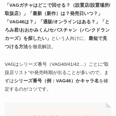
「VAGガチャはどこで回せる？（設置店/設置場所/
取扱店）」「最新（新作）は？発売日いつ？」
「VAG46は？」「通販/オンラインはある？」「と
ろみ君/おおかみくん/セバスチャン（パンクドラン
カーズ）を探したい」
という人向けに、
最短で見
つける方法
を徹底解説。
VAGはシリーズ番号（VAG40/41/42…）ごとに“取
扱店リスト”や発売時期が出ることが多いので、ま
ずは
シリーズ番号（例：VAG46）かキャラ名
を確
定するのがコツです。