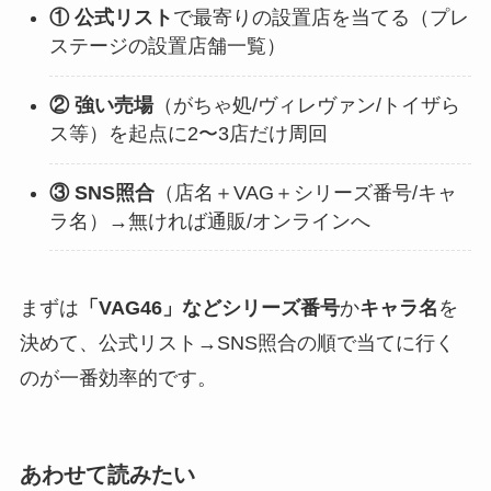
① 公式リスト
で最寄りの設置店を当てる（プレ
ステージの設置店舗一覧）
② 強い売場
（がちゃ処/ヴィレヴァン/トイザら
ス等）を起点に2〜3店だけ周回
③ SNS照合
（店名＋VAG＋シリーズ番号/キャ
ラ名）→無ければ通販/オンラインへ
まずは
「VAG46」などシリーズ番号
か
キャラ名
を
決めて、公式リスト→SNS照合の順で当てに行く
のが一番効率的です。
あわせて読みたい