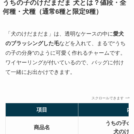
うちの子のけだまだま 犬とは？値段・全
何種・犬種（通常6種と限定9種）
「犬のけだまだま」は、透明なケースの中に
愛犬
のブラッシングした毛
などを入れて、まるで“うち
の子の分身”のように可愛く作れるチャームです。
ワイヤーリングが付いているので、バッグに付け
て一緒にお出かけできます。
スクロールできます
項目
内
うちの子の
商品名
犬のけ