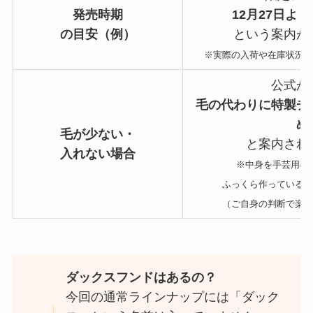
発売時期
12月27日よ
の目安（例）
という案内が
※実際の入荷や在庫状況
公式か
毛の代わりに特製チ
め
毛が少ない・
と案内され
入れない場合
※中身を手芸用の
ふっくら作っている
（ご自身の判断で楽
ダックスフンドはあるの？
今回の通常ラインナップには「ダック