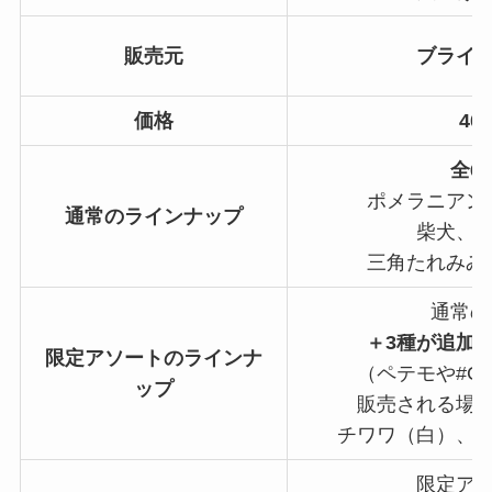
販売元
ブライ
価格
40
全6
ポメラニアン
通常のラインナップ
柴犬、
三角たれみみ
通常の
＋3種が追加
限定アソートのラインナ
（ペテモや#C-
ップ
販売される場
チワワ（白）、
限定ア