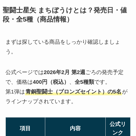
聖闘士星矢 まちぼうけとは？発売日・値
段・全5種（商品情報）
まずは探している商品をしっかり確認しましょ
う。
公式ページでは
2026年2月 第2週
ごろの発売予定
で、価格は
400円（税込）
、
全5種類
です。
第1弾は
青銅聖闘士（ブロンズセイント）の5名
が
ラインナップされています。
公式リ
項目
内容
ンク