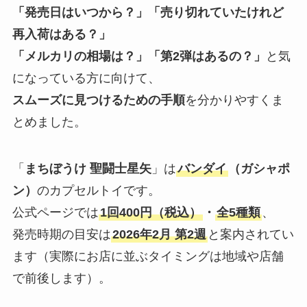
「発売日はいつから？」「売り切れていたけれど
再入荷はある？」
「メルカリの相場は？」「第2弾はあるの？」
と気
になっている方に向けて、
スムーズに見つけるための手順
を分かりやすくま
とめました。
「
まちぼうけ 聖闘士星矢
」は
バンダイ
（ガシャポ
ン）
のカプセルトイです。
公式ページでは
1回400円（税込）
・
全5種類
、
発売時期の目安は
2026年2月 第2週
と案内されてい
ます（実際にお店に並ぶタイミングは地域や店舗
で前後します）。