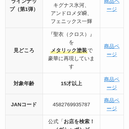
ラインナッ
商品ペ
キグナス氷河、
プ（第1弾）
ージ
アンドロメダ瞬、
フェニックス一輝
『聖衣（クロス）』
を
商品ペ
見どころ
メタリック塗装
で
ージ
豪華に再現していま
す
商品ペ
対象年齢
15才以上
ージ
商品ペ
JANコード
4582769935787
ージ
公式「
お店を検索！