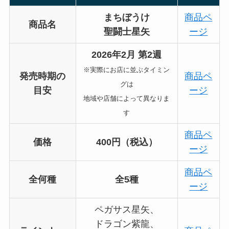
まちぼうけ
商品ペ
商品名
聖闘士星矢
ージ
2026年2月 第2週
※実際にお店に並ぶタイミン
発売時期の
商品ペ
グは
目安
ージ
地域や店舗によって異なりま
す
商品ペ
価格
400円（税込）
ージ
商品ペ
全何種
全5種
ージ
ペガサス星矢、
ドラゴン紫龍、