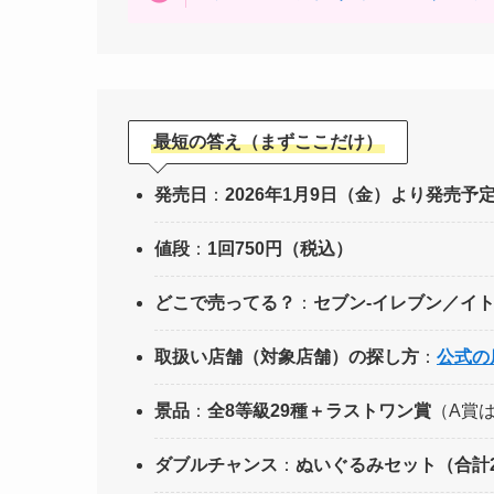
最短の答え（まずここだけ）
発売日
：
2026年1月9日（金）より発売予
値段
：
1回750円（税込）
どこで売ってる？
：
セブン‐イレブン／イ
取扱い店舗（対象店舗）の探し方
：
公式の
景品
：
全8等級29種＋ラストワン賞
（A賞は
ダブルチャンス
：
ぬいぐるみセット（合計2