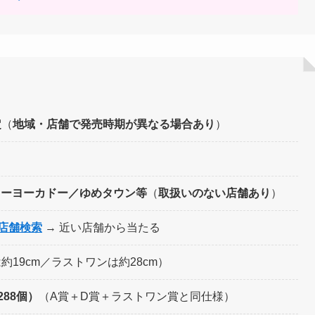
定
（
地域・店舗で発売時期が異なる場合あり
）
トーヨーカドー／ゆめタウン等
（
取扱いのない店舗あり
）
店舗検索
→ 近い店舗から当たる
約19cm／ラストワンは約28cm）
88個）
（A賞＋D賞＋ラストワン賞と同仕様）