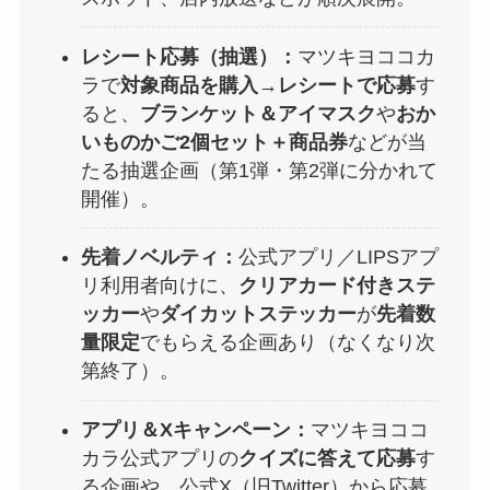
レシート応募（抽選）：
マツキヨココカ
ラで
対象商品を購入→レシートで応募
す
ると、
ブランケット＆アイマスク
や
おか
いものかご2個セット＋商品券
などが当
たる抽選企画（第1弾・第2弾に分かれて
開催）。
先着ノベルティ：
公式アプリ／LIPSアプ
リ利用者向けに、
クリアカード付きステ
ッカー
や
ダイカットステッカー
が
先着数
量限定
でもらえる企画あり（なくなり次
第終了）。
アプリ＆Xキャンペーン：
マツキヨココ
カラ公式アプリの
クイズに答えて応募
す
る企画や、公式X（旧Twitter）から応募