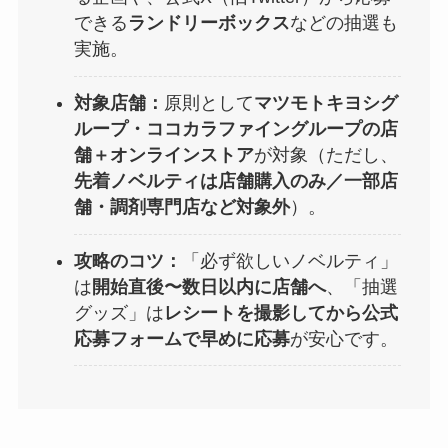
できる
ランドリーボックス
などの抽選も
実施。
対象店舗：
原則として
マツモトキヨシグ
ループ・ココカラファイングループの店
舗＋オンラインストア
が対象（ただし、
先着ノベルティは店舗購入のみ／一部店
舗・調剤専門店など対象外
）。
攻略のコツ：
「必ず欲しいノベルティ」
は
開始直後〜数日以内に店舗へ
、「抽選
グッズ」は
レシートを撮影してから公式
応募フォームで早めに応募
が安心です。