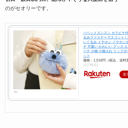
のがセオリーです。
パペットスンスン カラビナ付
るみファスナーマスコット | 
いぐるみ イヤホン イヤホン
チ 可愛い かわいい グッズ 
ーチ 小物 小物入れ リップポ
ット
価格：1,518円（税込、送料別
1/17時点)
楽