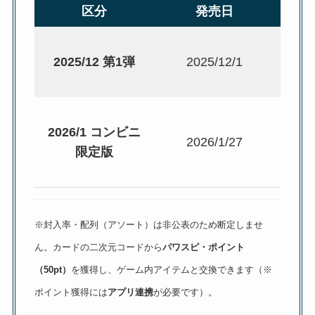
区分
発売日
ど
スー
2025/12 第1弾
2025/12/1
グ等
2026/1 コンビニ
全国
2026/1/27
限定版
※封入率・配列（アソート）は非公表のため断定しませ
ん。カードの二次元コードから
パワスピ・ポイント
（50pt）
を獲得し、ゲーム内アイテムと交換できます（※
ポイント獲得には
アプリ連携
が必要です）。