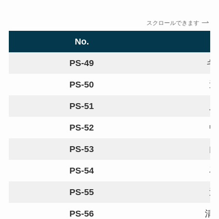
スクロールできます
No.
PS-49
キ
PS-50
近
PS-51
入
PS-52
中
PS-53
内
PS-54
石
PS-55
近
PS-56
清