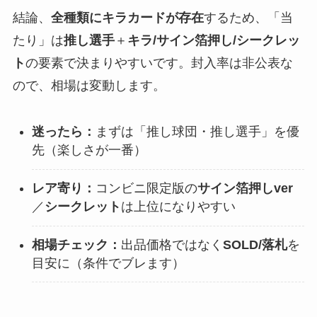
結論、
全種類にキラカードが存在
するため、「当
たり」は
推し選手
＋
キラ/サイン箔押し/シークレッ
ト
の要素で決まりやすいです。封入率は非公表な
ので、相場は変動します。
迷ったら：
まずは「推し球団・推し選手」を優
先（楽しさが一番）
レア寄り：
コンビニ限定版の
サイン箔押しver
／
シークレット
は上位になりやすい
相場チェック：
出品価格ではなく
SOLD/落札
を
目安に（条件でブレます）