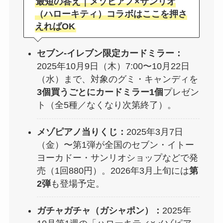
最短の答え｜メゾピアノ×サンリオ
（ハローキティ）コラボはここを押さ
えればOK
セブン‐イレブン限定カードミラー：
2025年10月9日（木）7:00〜10月22日
（水）まで、対象のグミ・キャンディを
3個買うごとにカードミラー1個
プレゼン
ト（全5種／なくなり次第終了）。
メゾピアノ当りくじ：
2025年3月7日
（金）〜第1弾が全国のセブン・イトー
ヨーカドー・サンリオショップなどで発
売（1回880円）。2026年3月上旬には
第
2弾
も登場予定。
ガチャガチャ（ガシャポン）：
2025年