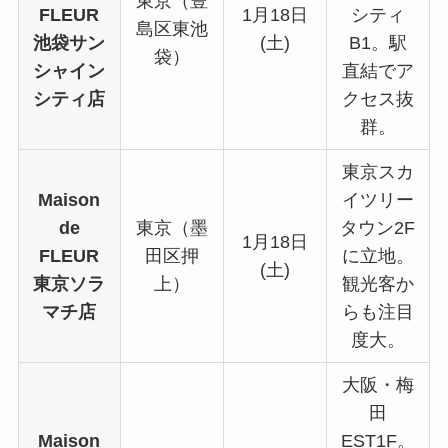
東京（豊
FLEUR
1月18日
シティ
島区東池
池袋サン
(土)
B1。駅
袋）
シャイン
直結でア
シティ店
クセス抜
群。
東京スカ
Maison
イツリー
de
東京（墨
タウン2F
1月18日
FLEUR
田区押
に立地。
(土)
東京ソラ
上）
観光客か
マチ店
らも注目
度大。
大阪・梅
田
Maison
EST1F。