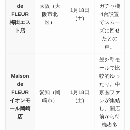
de
大阪（大
ガチャ機
1月18日
FLEUR
阪市北
4台設置
(土)
梅田エス
区）
でスムー
ト店
ズに回せ
たとの
声。
郊外型モ
ールで比
Maison
較的ゆっ
de
たり。中
FLEUR
愛知（岡
1月18日
京圏ファ
イオンモ
崎市）
(土)
ンが集結
ール岡崎
し、開店
店
前から待
機者多