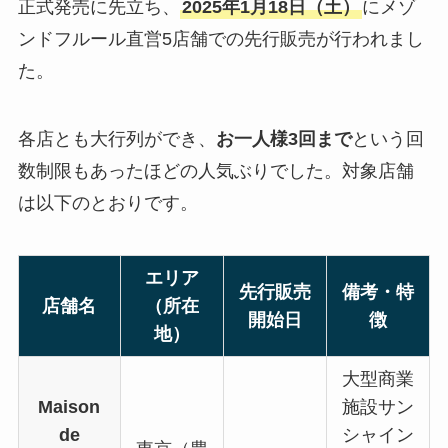
正式発売に先立ち、
2025年1月18日（土）
にメゾ
ンドフルール直営5店舗での先行販売が行われまし
た。
各店とも大行列ができ、
お一人様3回まで
という回
数制限もあったほどの人気ぶりでした。対象店舗
は以下のとおりです。
エリア
先行販売
備考・特
店舗名
（所在
開始日
徴
地）
大型商業
Maison
施設サン
de
シャイン