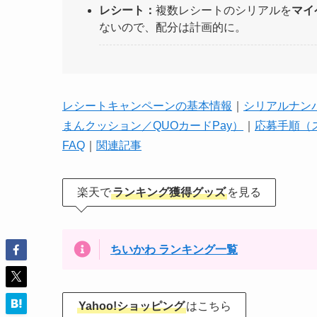
レシート：
複数レシートのシリアルを
マイ
ないので、配分は計画的に。
レシートキャンペーンの基本情報
｜
シリアルナン
まんクッション／QUOカードPay）
｜
応募手順（
FAQ
｜
関連記事
楽天で
ランキング獲得グッズ
を見る
ちいかわ ランキング一覧
Yahoo!ショッピング
はこちら