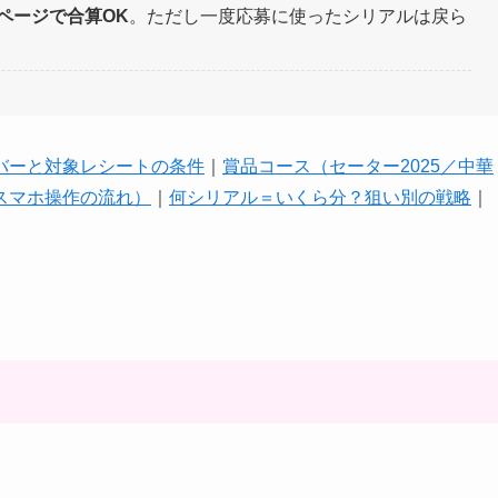
ページで合算OK
。ただし一度応募に使ったシリアルは戻ら
バーと対象レシートの条件
｜
賞品コース（セーター2025／中華
スマホ操作の流れ）
｜
何シリアル＝いくら分？狙い別の戦略
｜