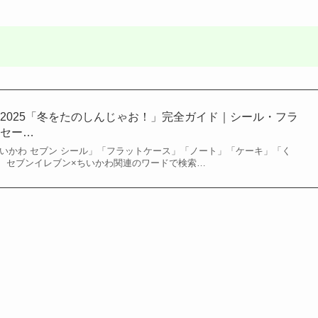
2025「冬をたのしんじゃお！」完全ガイド｜シール・フラ
・セー…
5 「ちいかわ セブン シール」「フラットケース」「ノート」「ケーキ」「く
、セブンイレブン×ちいかわ関連のワードで検索…