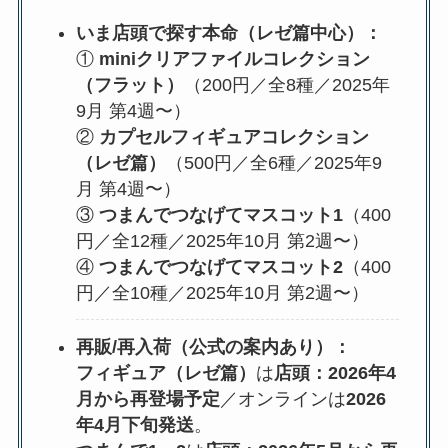
いま店頭で探す本命（レゼ篇中心）：
①
miniクリアファイルコレクション
（フラット）
（200円／全8種／2025年
9月 第4週〜）
②
カプセルフィギュアコレクション
（レゼ篇）
（500円／全6種／2025年9
月 第4週〜）
③
つまんでつなげてマスコット1
（400
円／全12種／2025年10月 第2週〜）
④
つまんでつなげてマスコット2
（400
円／全10種／2025年10月 第2週〜）
再販/再入荷（公式の案内あり）：
フィギュア（レゼ篇）
は
店頭：2026年4
月から再登場予定
／オンラインは
2026
年4月下旬発送
。