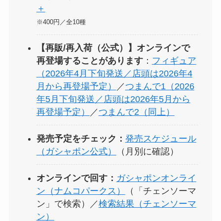
＋
※400円／全10種
【再販/再入荷（公式）】オンラインで
再登場することがあります
：
フィギュア
（2026年4月下旬発送／店頭は2026年4
月から再登場予定）
／
つまんで1（2026
年5月下旬発送／店頭は2026年5月から
再登場予定）
／
つまんで2（同上）
発売予定をチェック：
発売スケジュール
（ガシャポン公式）
（月別に確認）
オンラインで回す：
ガシャポンオンライ
ン（ナムコパークス）
（「チェンソーマ
ン」で検索）／
検索結果（チェンソーマ
ン）