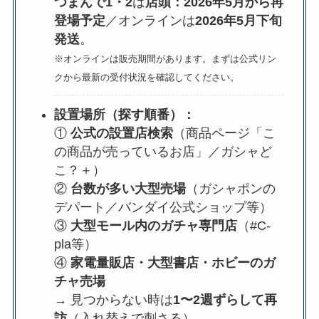
つまんで1・2
は
店頭：2026年5月から再
登場予定
／オンラインは
2026年5月下旬
発送
。
※オンラインは販売期間があります。まずは公式リン
クから最新の受付状況を確認してください。
設置場所（探す順番）：
①
公式の設置店検索
（商品ページ「こ
の商品が売っているお店」／ガシャど
こ？＋）
②
台数が多い大型売場
（ガシャポンの
デパート／バンダイ公式ショップ等）
③
大型モール内のガチャ専門店
（#C-
pla等）
④
家電量販店・大型書店・ホビーのガ
チャ売場
→ 見つからない時は
1〜2週ずらして再
訪
（入れ替えで刺さる）