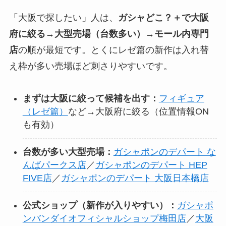
「大阪で探したい」人は、
ガシャどこ？＋で大阪
府に絞る→大型売場（台数多い）→モール内専門
店
の順が最短です。とくにレゼ篇の新作は入れ替
え枠が多い売場ほど刺さりやすいです。
まずは大阪に絞って候補を出す：
フィギュア
（レゼ篇）
など→大阪府に絞る（位置情報ON
も有効）
台数が多い大型売場：
ガシャポンのデパート な
んばパークス店
／
ガシャポンのデパート HEP
FIVE店
／
ガシャポンのデパート 大阪日本橋店
公式ショップ（新作が入りやすい）：
ガシャポ
ンバンダイオフィシャルショップ梅田店
／
大阪