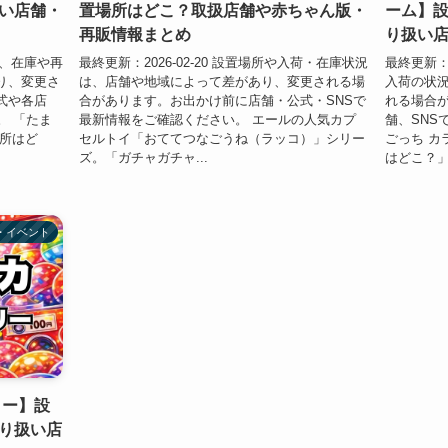
い店舗・
置場所はどこ？取扱店舗や赤ちゃん版・
ーム】
再販情報まとめ
り扱い
入荷、在庫や再
最終更新：2026-02-20 設置場所や入荷・在庫状況
最終更新：2
り、変更さ
は、店舗や地域によって差があり、変更される場
入荷の状
式や各店
合があります。お出かけ前に店舗・公式・SNSで
れる場合
。 「たま
最新情報をご確認ください。 エールの人気カプ
舗、SNS
場所はど
セルトイ「おててつなごうね（ラッコ）」シリー
ごっち カ
ズ。「ガチャガチャ...
はどこ？」
・イベント
リー】設
り扱い店