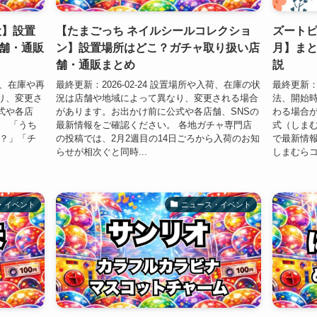
犬】設置
【たまごっち ネイルシールコレクショ
ズートピ
舗・通販
ン】設置場所はどこ？ガチャ取り扱い店
月】まと
舗・通販まとめ
説
入荷、在庫や再
最終更新：2026-02-24 設置場所や入荷、在庫の状
最終更新：2
り、変更さ
況は店舗や地域によって異なり、変更される場合
法、開始
式や各店
があります。お出かけ前に公式や各店舗、SNSの
わる場合
。 「うち
最新情報をご確認ください。 各地ガチャ専門店
式（しまむ
こ？」「チ
の投稿では、2月2週目の14日ごろから入荷のお知
で最新情報
らせが相次ぐと同時...
しまむらコ
・イベント
ニュース・イベント