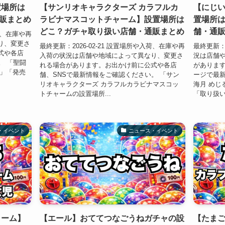
置場所は
【サンリオキャラクターズ カラフルカ
【にじい
販まとめ
ラビナマスコットチャーム】設置場所は
置場所
どこ？ガチャ取り扱い店舗・通販まとめ
舗・通
入荷、在庫や再
り、変更さ
最終更新：2026-02-21 設置場所や入荷、在庫や再
最終更新：2
式や各店
入荷の状況は店舗や地域によって異なり、変更さ
況は店舗
。 「聖闘
れる場合があります。お出かけ前に公式や各店
があります
？」「発売
舗、SNSで最新情報をご確認ください。 「サン
ージで最新
リオキャラクターズ カラフルカラビナマスコッ
海月 めじ
トチャームの設置場所...
「取り扱い
・イベント
ニュース・イベント
ャーム】
【エール】おててつなごうねガチャの設
【たまご