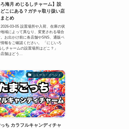
ろ海月 めじるしチャーム】設
はどこにある？ガチャ取り扱い店
販まとめ
026-03-05 設置場所や入荷、在庫の状
や地域によって異なり、変更される場合
。お出かけ前に各店舗やSNS、通販ペ
情報をご確認ください。 「にじいろ
るしチャームの設置場所はどこ？」
店舗はどう...
ニュース・イベント
っち カラフルキャンディチャ